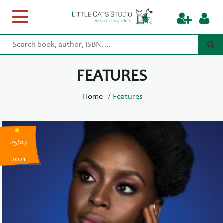
Toggle
navigation
FEATURES
/
Home
Features
25/07
2021