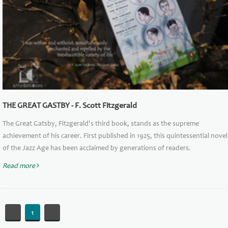
THE GREAT GASTBY - F. Scott Fitzgerald
The Great Gatsby, Fitzgerald's third book, stands as the supreme
achievement of his career. First published in 1925, this quintessential novel
of the Jazz Age has been acclaimed by generations of readers.
Read more
«
1
»