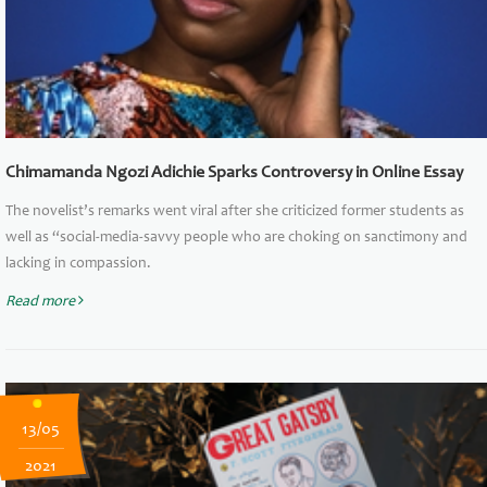
Chimamanda Ngozi Adichie Sparks Controversy in Online Essay
The novelist’s remarks went viral after she criticized former students as
well as “social-media-savvy people who are choking on sanctimony and
lacking in compassion.
Read more
13/05
2021