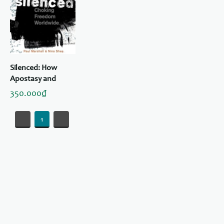
Silenced: How
Apostasy and
Blasphemy Codes
350.000₫
are Choking
Freedom
«
1
»
Worldwide